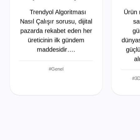
Trendyol Algoritması
Ürün r
Nasıl Çalışır sorusu, dijital
sa
pazarda rekabet eden her
gü
üreticinin ilk gündem
dünyas
maddesidir….
güçlü
al
#Genel
#3D