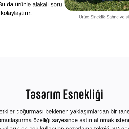
u da ürünle alakalı soru
kolaylaştırır.
Ürün: Sineklik-Sahne ve sin
Tasarım Esnekliği
etkiler doğurması beklenen yaklaşımlardan bir tanes
tlaştırma özelliği sayesinde satın alınmak istene
yılların en çok kullanılan pazarlama tekniği 3D gör