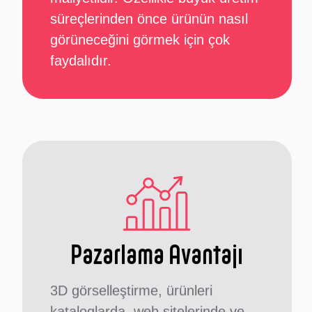
süreçlerinden önce ürünün nasıl
görüneceğini görmek için çok
faydalıdır.
Pazarlama Avantajı
3D görselleştirme, ürünleri
kataloglarda, web sitelerinde ve